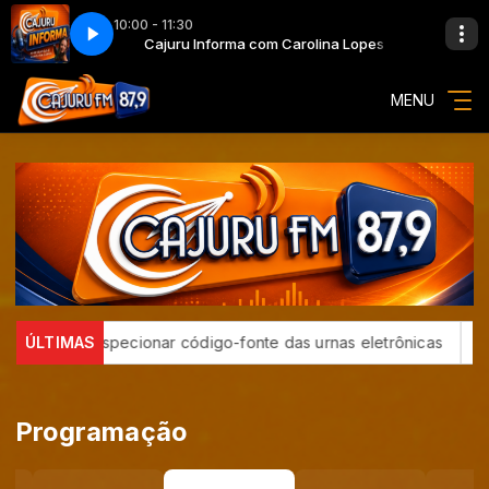
10:00 - 11:30
rolina Lopes
Cajuru Informa com Carolina Lopes
MENU
meça a inspecionar código-fonte das urnas eletrônicas
ÚLTIMAS
Expe
Programação