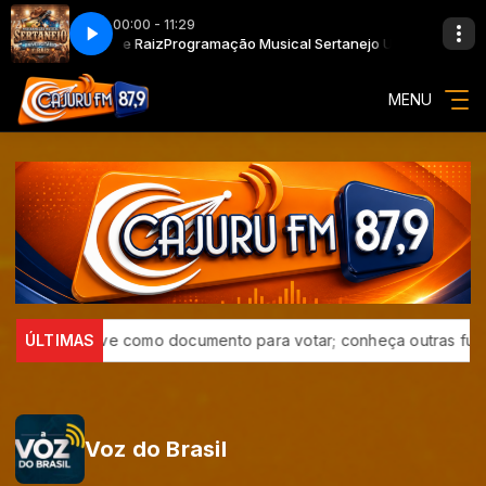
00:00 - 11:29
o Universitário e Raiz
to
Viver em Cristo
Programação Musical Sertanejo Universitário e Ra
MENU
-Título serve como documento para votar; conheça outras funçõe
ÚLTIMAS
Voz do Brasil