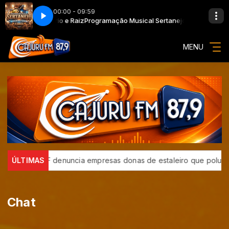
00:00 - 09:59
ejo Universitário e Raiz
Programação Musical Sertanejo Universitário e
MENU
cai
ÚLTIMAS
MPF denuncia empresas donas de estaleiro que poluiu B
Chat