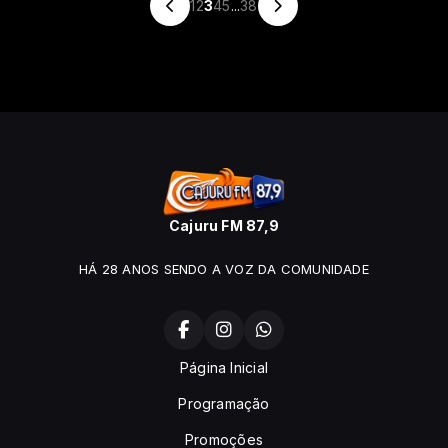
1
2
3
4
5
...
38
Cajuru FM 87,9
HÁ 28 ANOS SENDO A VOZ DA COMUNIDADE
Página Inicial
Programação
Promoções