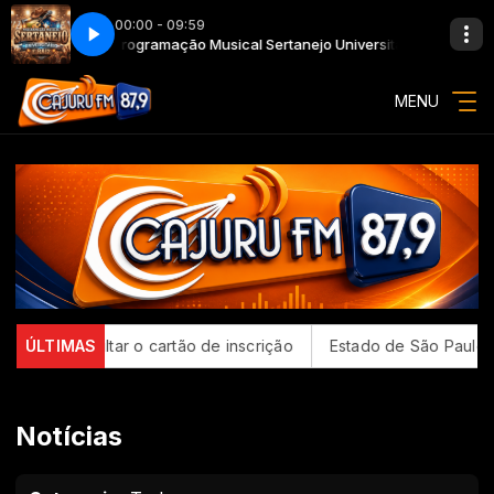
00:00 - 09:59
 e Raiz
Programação Musical Sertanejo Universitário e Raiz
MENU
 o cartão de inscrição
ÚLTIMAS
Estado de São Paulo confirma 23 cas
Notícias