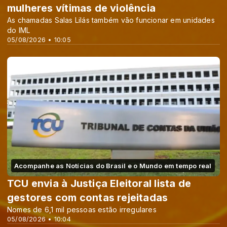
mulheres vítimas de violência
As chamadas Salas Lilás também vão funcionar em unidades
do IML
05/08/2026 • 10:05
Acompanhe as Notícias do Brasil e o Mundo em tempo real
TCU envia à Justiça Eleitoral lista de
gestores com contas rejeitadas
Nomes de 6,1 mil pessoas estão irregulares
05/08/2026 • 10:04