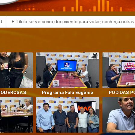
o serve como documento para votar; conheça outras funções úteis
PODEROSAS
Programa Fala Eugênio
POD DAS 