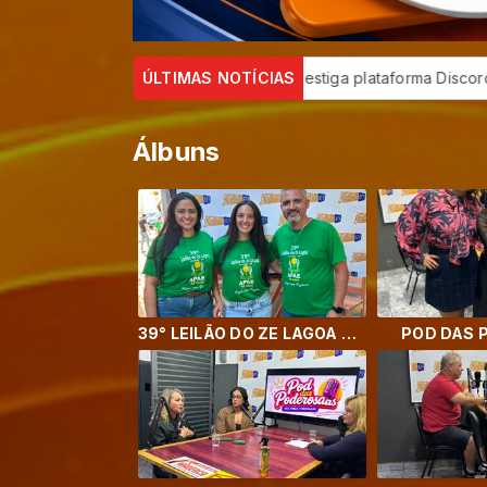
 de Proteção de Dados investiga plataforma Discord
ÚLTIMAS NOTÍCIAS
E-Títul
Álbuns
39° LEILÃO DO ZE LAGOA EM PROL DA APAE DE CAJURU
POD DAS 