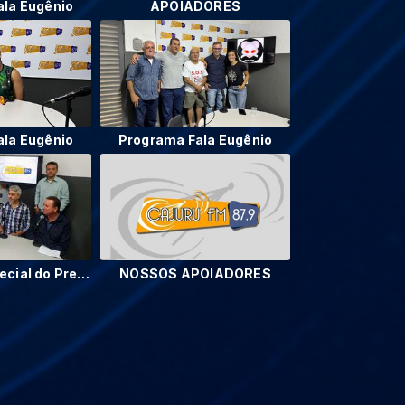
ala Eugênio
APOIADORES
ala Eugênio
Programa Fala Eugênio
Entrevista Especial do Prefeito Alex Moretini, Vereador João Gregório, Deputado Federal Baleia Rossi e Deputado estadual Léo Oliveira.
NOSSOS APOIADORES