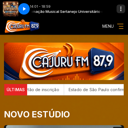
14:01 - 18:59
Programação Musical Sertanejo Universitário e Raiz
Pro
MENU
 o cartão de inscrição
ÚLTIMAS
Estado de São Paulo confirma 23 cas
NOVO ESTÚDIO