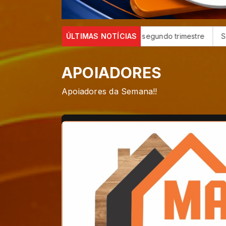
ro líquido de R$ 52,4 bi no segundo trimestre
ÚLTIMAS NOTÍCIAS
STF suspende j
APOIADORES
Apoiadores da Semana!!