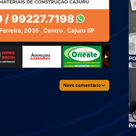
PO
Novo comentário
Pr