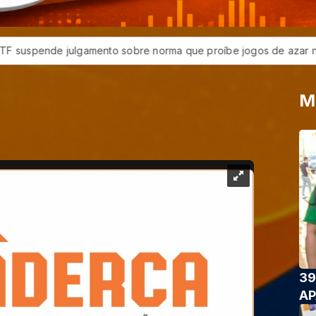
ulgamento sobre norma que proíbe jogos de azar no país
Pix
M
39
AP