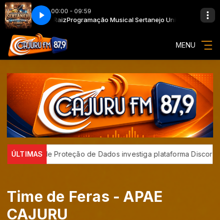
00:00 - 09:59
iversitário e Raiz
Programação Musical Sertanejo Universitário e Raiz
MENU
cional de Proteção de Dados investiga plataforma Discord
ÚLTIMAS
E-
Time de Feras - APAE
CAJURU