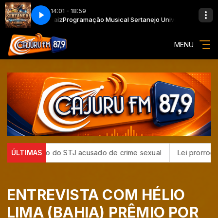
14:01 - 18:59
iversitário e Raiz
Programação Musical Sertanejo Universitário e Raiz
MENU
a ministro do STJ acusado de crime sexual
ÚLTIMAS
Lei prorroga uso
ENTREVISTA COM HÉLIO
LIMA (BAHIA) PRÊMIO POR