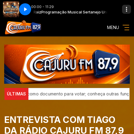
00:00 - 11:29
niversitário e Raiz
Programação Musical Sertanejo Universitário e Raiz
MENU
ulo serve como documento para votar; conheça outras funções úte
ÚLTIMAS
ENTREVISTA COM TIAGO
DA RÁDIO CAJURU FM 87,9