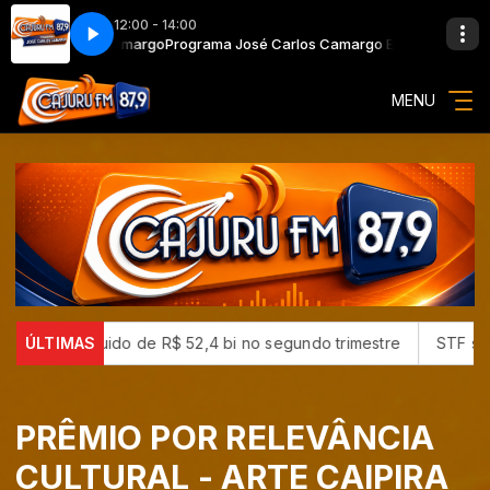
12:00 - 14:00
José Carlos Camargo
Programa José Carlos Camargo Especial Pra você
MENU
 lucro líquido de R$ 52,4 bi no segundo trimestre
ÚLTIMAS
STF suspen
PRÊMIO POR RELEVÂNCIA
CULTURAL - ARTE CAIPIRA