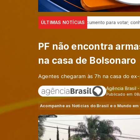
ítulo serve como documento para votar; conheça outras funções 
ÚLTIMAS NOTÍCIAS
PF não encontra arma
na casa de Bolsonaro
Agentes chegaram às 7h na casa do ex
Agência Brasil 
Publicado em 08
Acompanhe as Notícias do Brasil e o Mundo em 