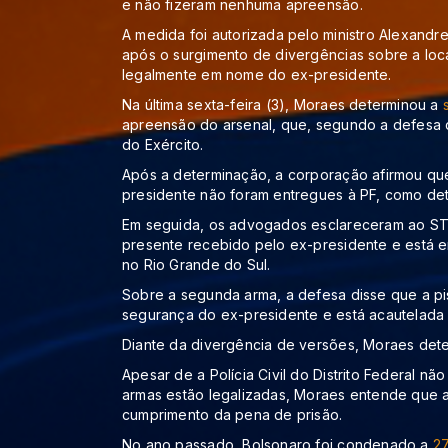
e não fizeram nenhuma apreensão.
A medida foi autorizada pelo ministro Alexand
após o surgimento de divergências sobre a loc
legalmente em nome do ex-presidente.
Na última sexta-feira (3), Moraes determinou a
apreensão do arsenal, que, segundo a defesa 
do Exército.
Após a determinação, a corporação afirmou qu
presidente não foram entregues à PF, como det
Em seguida, os advogados esclareceram ao STF
presente recebido pelo ex-presidente e está 
no Rio Grande do Sul.
Sobre a segunda arma, a defesa disse que a pi
segurança do ex-presidente e está acautelada na 
Diante da divergência de versões, Moraes dete
Apesar de a Polícia Civil do Distrito Federal nã
armas estão legalizadas, Moraes entende que 
cumprimento da pena de prisão.
No ano passado, Bolsonaro foi condenado a
27