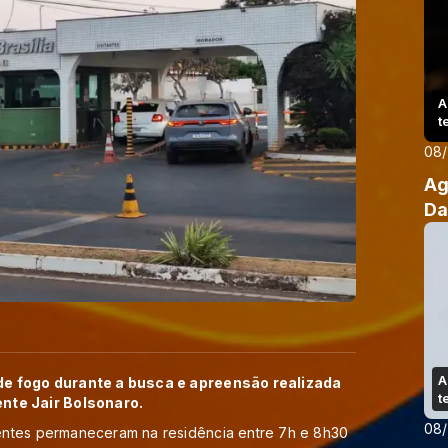
A
t
08
Ag
Da
A
 de fogo durante a busca e apreensão realizada
t
ente Jair Bolsonaro.
08
entes permaneceram na residência entre 7h e 8h30