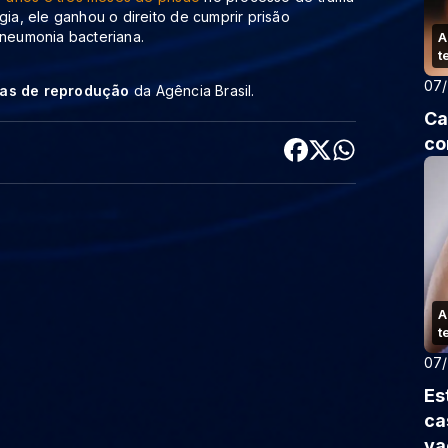
gia, ele ganhou o direito de cumprir prisão
pneumonia bacteriana.
A
t
07
cas de reprodução
da Agência Brasil.
Ca
co
A
t
07
Es
ca
va