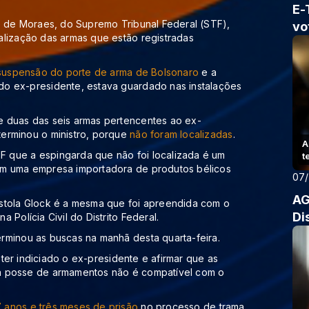
E-
re de Moraes, do Supremo Tribunal Federal (STF),
vo
alização das armas que estão registradas
suspensão do porte de arma de Bolsonaro
e a
do ex-presidente, estava guardado nas instalações
e duas das seis armas pertencentes ao ex-
erminou o ministro, porque
não foram localizadas
.
A
 que a espingarda que não foi localizada é um
t
em uma empresa importadora de produtos bélicos
07
AG
stola Glock é a mesma que foi apreendida com o
Di
Polícia Civil do Distrito Federal.
rminou as buscas na manhã desta quarta-feira.
o ter indiciado o ex-presidente e afirmar que as
a posse de armamentos não é compatível com o
 anos e três meses de prisão
no processo de trama