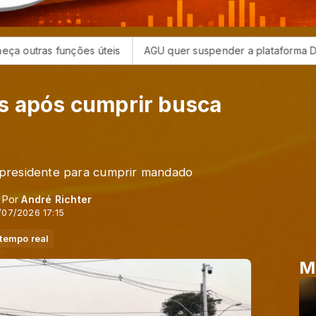
úteis
AGU quer suspender a plataforma Discord no Brasil
s após cumprir busca
-presidente para cumprir mandado
- Por
André Richter
/07/2026 17:15
tempo real
M