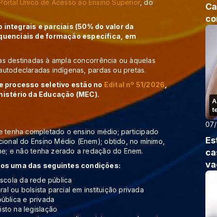
Portal Único de Acesso ao Ensino Superior
, do
Ca
co
o integrais e parciais (50% do valor da
quenciais de formação específica, em
as destinadas à ampla concorrência ou àquelas
autodeclaradas indígenas, pardas ou pretas.
e processo seletivo estão no
Edital nº 51/2026
,
inistério da Educação (MEC).
A
t
07
te tenha completado o ensino médio; participado
Es
onal do Ensino Médio (Enem); obtido, no mínimo,
e; e não tenha zerado a redação do Enem.
ca
va
nos uma das seguintes condições:
escola da rede pública
al ou bolsista parcial em instituição privada
ública e privada
sto na legislação