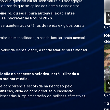
ino que queiram cursar licenciatura ou pedagogia.
e de renda que se aplica aos demais candidatos
ineiro, ou seja, para autoavaliação antes
A
 se inscrever no Prouni 2026.
t
 se atentem aos critérios de renda exigidos para a
07
Re
alor da mensalidade, a renda familiar bruta mensal
de
valor da mensalidade, a renda familiar bruta mensal
leção no processo seletivo, será utilizada a
 a melhor média.
A
e concorrência escolhida na inscrição pelo
t
nstituição, além de considerar se o candidato
07
stinadas à implementação de políticas afirmativas.
“S
mi