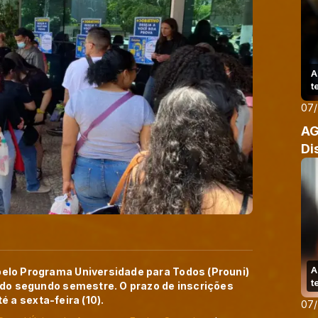
A
t
07
AG
Di
A
elo Programa Universidade para Todos (Prouni)
t
 do segundo semestre. O prazo de inscrições
 a sexta-feira (10).
07