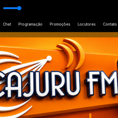
ário e Raiz
Programação Musical Sertanejo Universitário e Raiz
Chat
Programação
Promoções
Locutores
Contato