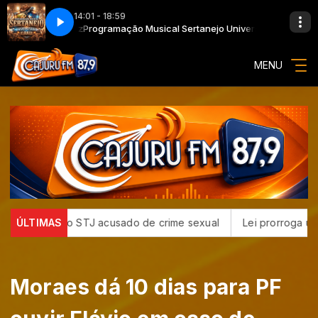
14:01 - 18:59
tário e Raiz
Programação Musical Sertanejo Universitário e Raiz
MENU
o do STJ acusado de crime sexual
ÚLTIMAS
Lei prorroga uso do FGTS e
Moraes dá 10 dias para PF