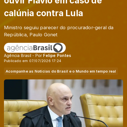
ouvir Flávio em caso de
calúnia contra Lula
Ministro seguiu parecer do procurador-geral da
República, Paulo Gonet
Agência Brasil - Por
Felipe Pontes
Publicado em 07/07/2026 17:24
Acompanhe as Notícias do Brasil e o Mundo em tempo real