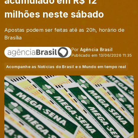
acumulado em R$ 12
milhões neste sábado
Apostas podem ser feitas até as 20h, horário de
Brasília
Por
Agência Brasil
Publicado em 13/06/2026 11:35
Acompanhe as Notícias do Brasil e o Mundo em tempo real