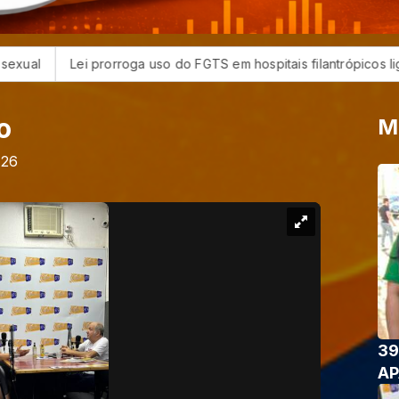
rorroga uso do FGTS em hospitais filantrópicos ligados ao SUS
o
M
026
39
AP