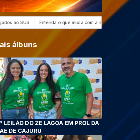
Entenda o que muda com a nova Lei do Frete
PGR pede per
ais álbuns
° LEILÃO DO ZE LAGOA EM PROL DA
AE DE CAJURU