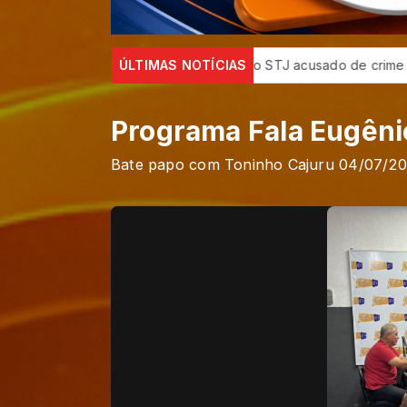
e cargo para ministro do STJ acusado de crime sexual
ÚLTIMAS NOTÍCIAS
Lei p
Programa Fala Eugêni
Bate papo com Toninho Cajuru 04/07/2